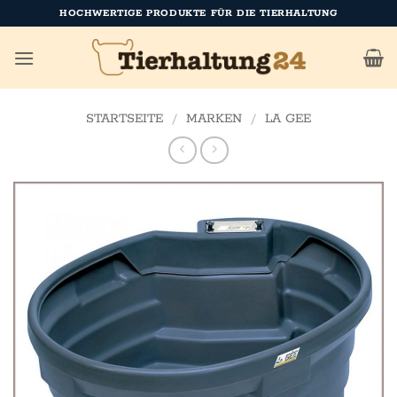
Zum
HOCHWERTIGE PRODUKTE FÜR DIE TIERHALTUNG
Inhalt
springen
STARTSEITE
/
MARKEN
/
LA GEE