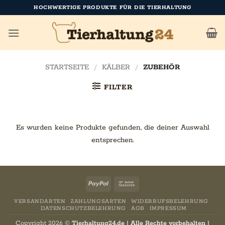
Zum
HOCHWERTIGE PRODUKTE FÜR DIE TIERHALTUNG
Inhalt
springen
STARTSEITE
/
KÄLBER
/
ZUBEHÖR
FILTER
Es wurden keine Produkte gefunden, die deiner Auswahl
entsprechen.
PayPal
Bank
Transfer
VERSANDARTEN
ZAHLUNGSARTEN
WIDERRUFSBELEHRUNG
DATENSCHUTZBELEHRUNG
AGB
IMPRESSUM
Copyright 2026 ©
Tierhaltung24.de | Alle Rechte vorbehalten |