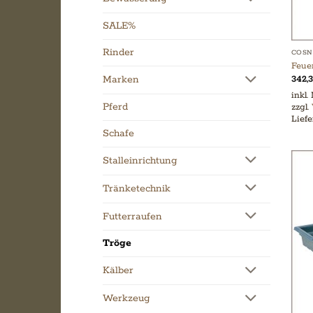
SALE%
Rinder
COSN
Feuer
342,
Marken
inkl.
Pferd
zzgl.
Liefe
Schafe
Stalleinrichtung
Tränketechnik
Futterraufen
Tröge
Kälber
Werkzeug