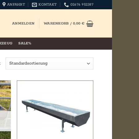
ANFAHRT
KONTAKT
02676 952387
ANMELDEN
WARENKORB /
0,00
€
KZEUG
SALE%
t