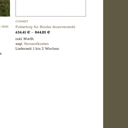
COSNET
-2 mm
Futtertrog für Rinder feuerverzinkt
634,41
€
–
844,82
€
inkl. MwSt.
zzgl.
Versandkosten
Lieferzeit:
1 bis 2 Wochen
ge