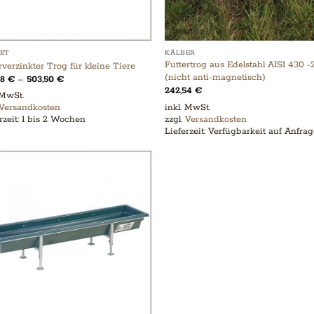
ET
KÄLBER
Futtertrog aus Edelstahl AISI 430 
verzinkter Trog für kleine Tiere
(nicht anti-magnetisch)
38
€
–
503,50
€
242,54
€
 MwSt.
inkl. MwSt.
Versandkosten
zzgl.
Versandkosten
rzeit:
1 bis 2 Wochen
Lieferzeit:
Verfügbarkeit auf Anfra