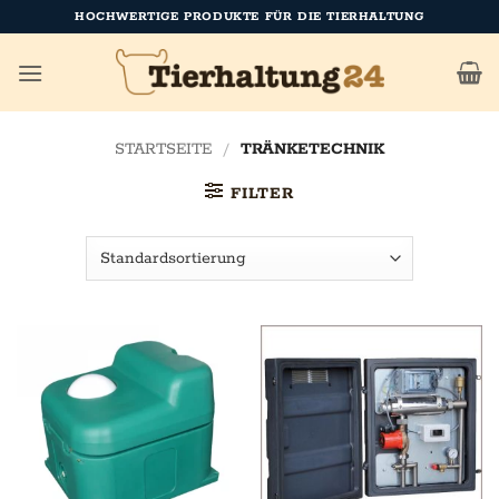
Zum
HOCHWERTIGE PRODUKTE FÜR DIE TIERHALTUNG
Inhalt
springen
STARTSEITE
/
TRÄNKETECHNIK
FILTER