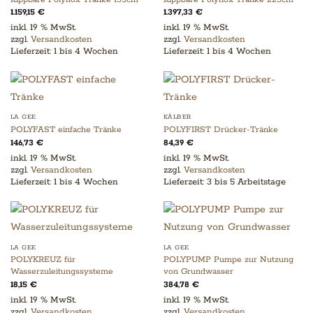
1.159,15
€
1.397,33
€
inkl. 19 % MwSt.
inkl. 19 % MwSt.
zzgl.
Versandkosten
zzgl.
Versandkosten
Lieferzeit:
1 bis 4 Wochen
Lieferzeit:
1 bis 4 Wochen
LA GEE
KÄLBER
POLYFAST einfache Tränke
POLYFIRST Drücker-Tränke
146,73
€
84,39
€
inkl. 19 % MwSt.
inkl. 19 % MwSt.
zzgl.
Versandkosten
zzgl.
Versandkosten
Lieferzeit:
1 bis 4 Wochen
Lieferzeit:
3 bis 5 Arbeitstage
LA GEE
LA GEE
POLYKREUZ für
POLYPUMP Pumpe zur Nutzung
Wasserzuleitungssysteme
von Grundwasser
18,15
€
384,78
€
inkl. 19 % MwSt.
inkl. 19 % MwSt.
zzgl.
Versandkosten
zzgl.
Versandkosten