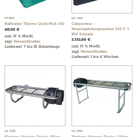
PFERD
LA GEE
Caloporteur –
Balltränke Thermo Quell Mod. 630
Heizringsleitungssystem 220 V 3
615,00
€
KW Schrank
inkl. 19 % MwSt.
2.332,00
€
zzgl.
Versandkosten
inkl. 19 % MwSt.
Lieferzeit:
7 bis 10 Arbeitstage
zzgl.
Versandkosten
Lieferzeit:
1 bis 4 Wochen
LA GEE
LA GEE
Kippbare Polynox Tränke 155cm
Kippbare Polynox Tränke 225cm