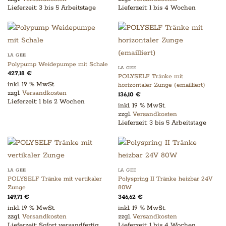
Lieferzeit:
3 bis 5 Arbeitstage
Lieferzeit:
1 bis 4 Wochen
LA GEE
Polypump Weidepumpe mit Schale
LA GEE
427,18
€
POLYSELF Tränke mit
inkl. 19 % MwSt.
horizontaler Zunge (emailliert)
zzgl.
Versandkosten
136,10
€
Lieferzeit:
1 bis 2 Wochen
inkl. 19 % MwSt.
zzgl.
Versandkosten
Lieferzeit:
3 bis 5 Arbeitstage
LA GEE
LA GEE
POLYSELF Tränke mit vertikaler
Polyspring II Tränke heizbar 24V
Zunge
80W
149,71
€
346,62
€
inkl. 19 % MwSt.
inkl. 19 % MwSt.
zzgl.
Versandkosten
zzgl.
Versandkosten
Lieferzeit:
Sofort versandfertig
Lieferzeit:
1 bis 4 Wochen