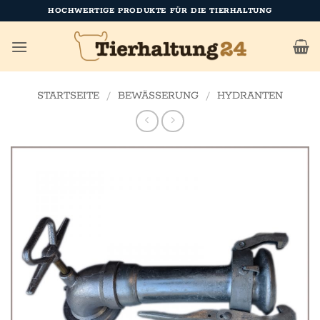
Zum
HOCHWERTIGE PRODUKTE FÜR DIE TIERHALTUNG
Inhalt
springen
STARTSEITE
/
BEWÄSSERUNG
/
HYDRANTEN