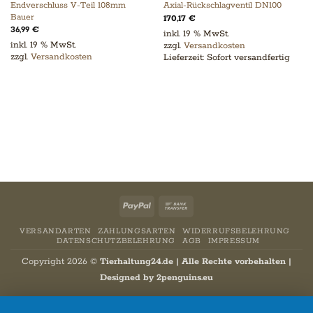
Endverschluss V-Teil 108mm
Axial-Rückschlagventil DN100
Bauer
170,17
€
36,99
€
inkl. 19 % MwSt.
inkl. 19 % MwSt.
zzgl.
Versandkosten
zzgl.
Versandkosten
Lieferzeit:
Sofort versandfertig
PayPal
Bank
Transfer
VERSANDARTEN
ZAHLUNGSARTEN
WIDERRUFSBELEHRUNG
DATENSCHUTZBELEHRUNG
AGB
IMPRESSUM
Copyright 2026 ©
Tierhaltung24.de | Alle Rechte vorbehalten |
Designed by
2penguins.eu