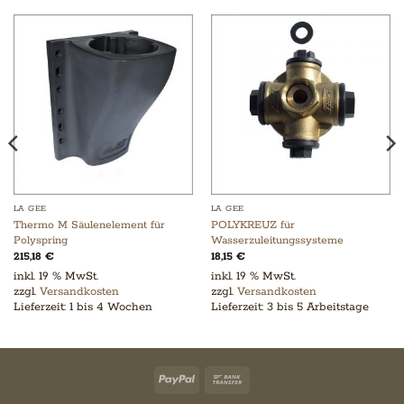
LA GEE
LA GEE
Thermo M Säulenelement für
POLYKREUZ für
Polyspring
Wasserzuleitungssysteme
215,18
€
18,15
€
inkl. 19 % MwSt.
inkl. 19 % MwSt.
zzgl.
Versandkosten
zzgl.
Versandkosten
Lieferzeit:
1 bis 4 Wochen
Lieferzeit:
3 bis 5 Arbeitstage
PayPal
Bank
Transfer