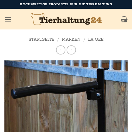
Zum
HOCHWERTIGE PRODUKTE FÜR DIE TIERHALTUNG
Inhalt
springen
STARTSEITE
/
MARKEN
/
LA GEE