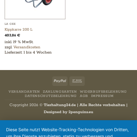
LA GEE
Kippkarre 200 L
403,86
€
inkl. 19 % MwSt.
zzgl.
Versandkosten
Lieferzeit:
1 bis 4 Wochen
PayPal
Bank
Transfer
VERSANDARTEN
ZAHLUNGSARTEN
WIDERRUFSBELEHRUNG
DATENSCHUTZBELEHRUNG
AGB
IMPRESSUM
Copyright 2026 ©
Tierhaltung24.de | Alle Rechte vorbehalten |
Designed by
2penguins.eu
Diese Seite nutzt Website-Tracking-Technologien von Dritten,
um ihre Dienste anzubieten, stetig zu verbessern und