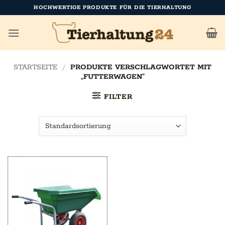
Zum
HOCHWERTIGE PRODUKTE FÜR DIE TIERHALTUNG
Inhalt
springen
STARTSEITE
/
PRODUKTE VERSCHLAGWORTET MIT
„FUTTERWAGEN“
FILTER